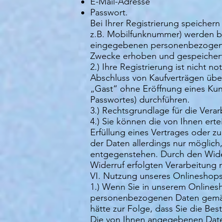
E-Mail-Adresse
Passwort.
Bei Ihrer Registrierung speicher
z.B. Mobilfunknummer) werden bei
eingegebenen personenbezogenen
Zwecke erhoben und gespeicher
2.) Ihre Registrierung ist nicht
Abschluss von Kaufverträgen übe
„Gast“ ohne Eröffnung eines Kun
Passwortes) durchführen.
3.) Rechtsgrundlage für die Verar
4.) Sie können die von Ihnen erte
Erfüllung eines Vertrages oder z
der Daten allerdings nur möglich
entgegenstehen. Durch den Wider
Widerruf erfolgten Verarbeitung n
VI. Nutzung unseres Onlineshops 
1.) Wenn Sie in unserem Onlinesho
personenbezogenen Daten gemäß Z
hätte zur Folge, dass Sie die Bes
Die von Ihnen angegebenen Daten 