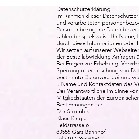
Datenschutzerklärung
Im Rahmen dieser Datenschutzer
und verarbeiteten personenbezo
Personenbezogene Daten bezeichne
zählen beispielsweise Ihr Name, 
durch diese Informationen oder H
Wir setzen auf unserer Webseite 
der Bestellabwicklung Anfragen ü
Bei Fragen zur Erhebung, Verarb
Sperrung oder Löschung von Date
bestimmte Datenverarbeitung wen
I. Name und Kontaktdaten des Ve
Der Verantwortliche im Sinne von
Mitgliedstaaten der Europäische
Bestimmungen ist:
Der Strombiker
Klaus Ringler
Feldstrasse 6
83555 Gars Bahnhof
Tel.: 01778643059