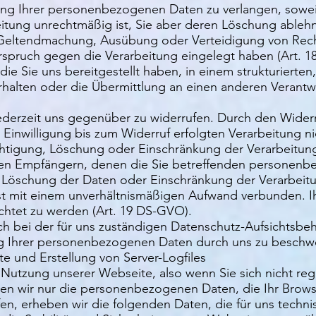
ung Ihrer personenbezogenen Daten zu verlangen, soweit
beitung unrechtmäßig ist, Sie aber deren Löschung ableh
r Geltendmachung, Ausübung oder Verteidigung von Re
spruch gegen die Verarbeitung eingelegt haben (Art. 1
e Sie uns bereitgestellt haben, in einem strukturierte
alten oder die Übermittlung an einen anderen Verantwor
 jederzeit uns gegenüber zu widerrufen. Durch den Widerr
Einwilligung bis zum Widerruf erfolgten Verarbeitung ni
ichtigung, Löschung oder Einschränkung der Verarbeitu
 allen Empfängern, denen die Sie betreffenden personen
Löschung der Daten oder Einschränkung der Verarbeitun
ist mit einem unverhältnismäßigen Aufwand verbunden. I
chtet zu werden (Art. 19 DS-GVO).
ich bei der für uns zuständigen Datenschutz-Aufsichtsbe
ng Ihrer personenbezogenen Daten durch uns zu beschw
ite und Erstellung von Server-Logfiles
n Nutzung unserer Webseite, also wenn Sie sich nicht reg
en wir nur die personenbezogenen Daten, die Ihr Browse
n, erheben wir die folgenden Daten, die für uns technis