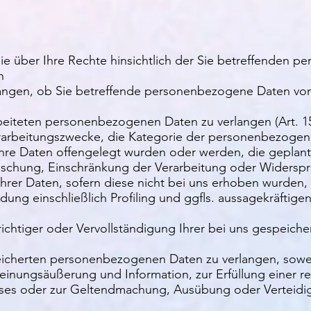
Sie über Ihre Rechte hinsichtlich der Sie betreffenden
h
langen, ob Sie betreffende personenbezogene Daten von 
rbeiteten personenbezogenen Daten zu verlangen (Art. 
rarbeitungszwecke, die Kategorie der personenbezogen
re Daten offengelegt wurden oder werden, die geplant
Löschung, Einschränkung der Verarbeitung oder Widerspr
hrer Daten, sofern diese nicht bei uns erhoben wurden,
dung einschließlich Profiling und ggfls. aussagekräftige
nrichtiger oder Vervollständigung Ihrer bei uns gespei
eicherten personenbezogenen Daten zu verlangen, soweit
inungsäußerung und Information, zur Erfüllung einer rec
esses oder zur Geltendmachung, Ausübung oder Verteid