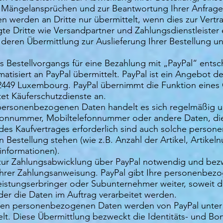
, Mängelansprüchen und zur Beantwortung Ihrer Anfrage
n werden an Dritte nur übermittelt, wenn dies zur Vert
agte Dritte wie Versandpartner und Zahlungsdienstleister 
ren Übermittlung zur Auslieferung Ihrer Bestellung u
s Bestellvorgangs für eine Bezahlung mit „PayPal“ ents
iert an PayPal übermittelt. PayPal ist ein Angebot der 
-2449 Luxembourg. PayPal übernimmt die Funktion eines 
et Käuferschutzdienste an.
n personenbezogenen Daten handelt es sich regelmäßig
efonnummer, Mobiltelefonnummer oder andere Daten, di
des Kaufvertrages erforderlich sind auch solche perso
 Bestellung stehen (wie z.B. Anzahl der Artikel, Artik
nformationen).
 zur Zahlungsabwicklung über PayPal notwendig und bezw
n Ihrer Zahlungsanweisung. PayPal gibt Ihre personenbe
tungserbringer oder Subunternehmer weiter, soweit dies
oder die Daten im Auftrag verarbeitet werden.
elten personenbezogenen Daten werden von PayPal unte
elt. Diese Übermittlung bezweckt die Identitäts- und B