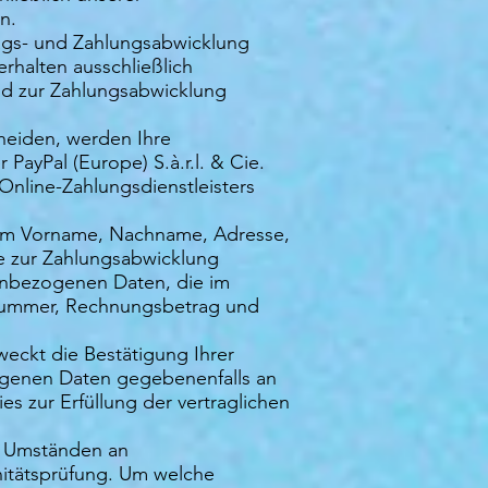
n.
rags- und Zahlungsabwicklung
erhalten ausschließlich
nd zur Zahlungsabwicklung
cheiden, werden Ihre
PayPal (Europe) S.à.r.l. & Cie.
Online-Zahlungsdienstleisters
 um Vorname, Nachname, Adresse,
e zur Zahlungsabwicklung
nenbezogenen Daten, die im
elnummer, Rechnungsbetrag und
eckt die Bestätigung Ihrer
zogenen Daten gegebenenfalls an
 zur Erfüllung der vertraglichen
r Umständen an
onitätsprüfung. Um welche