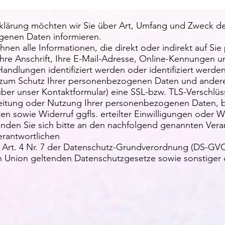
klärung möchten wir Sie über Art, Umfang und Zweck d
genen Daten informieren.
n alle Informationen, die direkt oder indirekt auf Sie 
Ihre Anschrift, Ihre E-Mail-Adresse, Online-Kennungen u
andlungen identifiziert werden oder identifiziert werde
zum Schutz Ihrer personenbezogenen Daten und anderer v
ber unser Kontaktformular) eine SSL-bzw. TLS-Verschlüs
eitung oder Nutzung Ihrer personenbezogenen Daten, be
n sowie Widerruf ggfls. erteilter Einwilligungen oder 
den Sie sich bitte an den nachfolgend genannten Veran
rantwortlichen
 Art. 4 Nr. 7 der Datenschutz-Grundverordnung (DS-GVO
n Union geltenden Datenschutzgesetze sowie sonstiger 