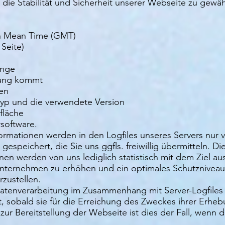
ie Stabilität und Sicherheit unserer Webseite zu gewäh
ch Mean Time (GMT)
Seite)
enge
rung kommt
fen
yp und die verwendete Version
fläche
software.
ormationen werden in den Logfiles unseres Servers nur
speichert, die Sie uns ggfls. freiwillig übermitteln. Di
en werden von uns lediglich statistisch mit dem Ziel a
Unternehmen zu erhöhen und ein optimales Schutzniveau 
zustellen.
atenverarbeitung im Zusammenhang mit Server-Logfiles ist 
sobald sie für die Erreichung des Zweckes ihrer Erhebu
zur Bereitstellung der Webseite ist dies der Fall, wenn d