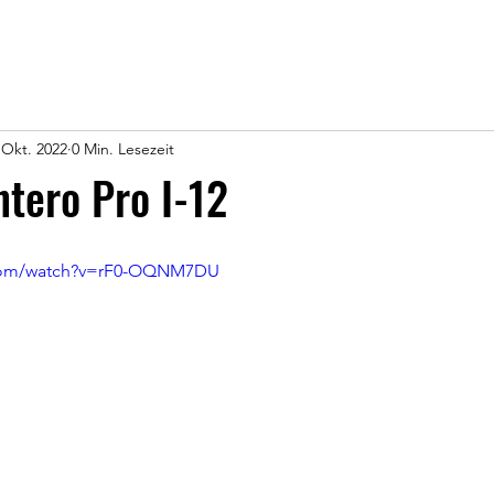
 Okt. 2022
0 Min. Lesezeit
ntero Pro I-12
.com/watch?v=rF0-OQNM7DU