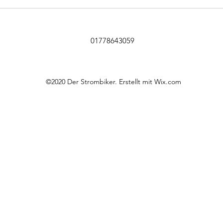
XLC H
VC-C
01778643059
©2020 Der Strombiker. Erstellt mit Wix.com