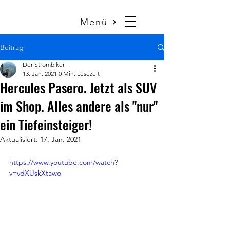
Menü
Beitrag
Der Strombiker
13. Jan. 2021
0 Min. Lesezeit
Hercules Pasero. Jetzt als SUV
im Shop. Alles andere als "nur"
ein Tiefeinsteiger!
Aktualisiert:
17. Jan. 2021
https://www.youtube.com/watch?
v=vdXUskXtawo