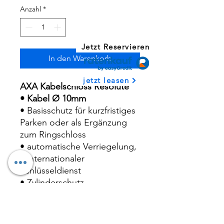
Anzahl
*
Jetzt Reservieren
In den Warenkorb
jetzt leasen
AXA Kabelschloss Resolute
• Kabel Ø 10mm
• Basisschutz für kurzfristiges
Parken oder als Ergänzung
zum Ringschloss
• automatische Verriegelung,
• internationaler
Schlüsseldienst
• Zylinderschutz
• solide universelle Halterung
für die einfache Montage
• luxuriöse, matt schwarze