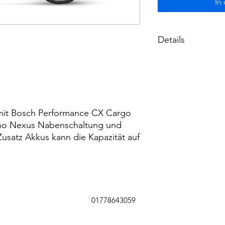
In
Details
Rahmen und mehr
Marke: Batavus
Rahmen: Batavus 
Rahmenform: Car
Modellname: Fier
 mit Bosch Performance CX Cargo
Gewicht: 75
ano Nexus Nabenschaltung und
Zubehör:
· Sicherheitsgu
usatz Akkus kann die Kapazität auf
· Sitzbank
Zul. Gesamtgewic
Rahmenhöhe: 52
Gabel: Starr
Scheinwerfer: Her
Schloss: Abus 475
01778643059
Rücklicht: AXA Blu
chaltung und Br