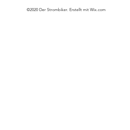
Schaltung: Shima
Bremsen: Magura
©2020 Der Strombiker. Erstellt mit Wix.com
Lenker und Sattel
Sattel: Selle Royal
Sattelstütze: Gef
Vorbau: Verstellba
Antrieb
Motor: Bosch Per
85Nm
Ladegerät: Bosch
Akku: Bosch Pow
Akku Kapazität: 5
Display: Bosch Pu
Motor-Hersteller:
Motor Drehmomen
Räder und Komp
Speichen: black
Laufradgröße: 20/
Gepäckträger: MI
Geometrie
Radstand: 1350