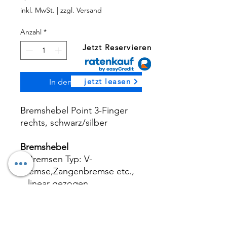
inkl. MwSt.
|
zzgl. Versand
Anzahl
*
Jetzt Reservieren
jetzt leasen
In den Warenkorb
Bremshebel Point 3-Finger
rechts, schwarz/silber
Bremshebel
• Bremsen Typ: V-
Bremse,Zangenbremse etc.,
linear gezogen
• Grifflänge: 3-Finger
• Schalthebel: Dregriff- und
Daumenschalter