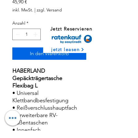
Preis
45,90 €
inkl. MwSt.
|
zzgl. Versand
Anzahl
*
Jetzt Reservieren
jetzt leasen
In den Warenkorb
HABERLAND
Gepäckträgertasche
Flexibag L
• Universal
Klettbandbesfestigung
• Reißverschlusshauptfach
• erweiterbare RV-
Außentaschen
• Innenfach
• Trinkflaschenfach