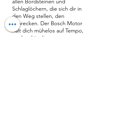
allen Bordsteinen und
Schlaglöchern, die sich dir in
den Weg stellen, den
Schrecken. Der Bosch Motor
hält dich mühelos auf Tempo,
egal wohin du unterwegs
bist. Mit kompletter
Straßenausstattung ist dieses
E-Mountainbike bereit für
den urbanen Dschungel
genauso wie für roughe Trails.
Perfekt für alle, die nachhaltig
unterwegs sein wollen und
ein Bike suchen, das alles
mitmacht. Ein extrem
vielseitiges E-Bike - und das
mit einem äusserst attraktiven
Preisetikett.