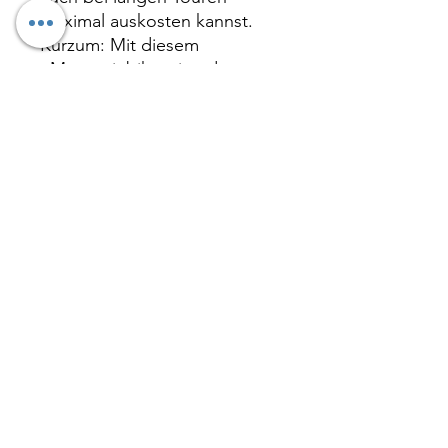
maximal auskosten kannst.
Kurzum: Mit diesem
eMountainbike wirst du
extremen Geländespaß
erleben – unabhängig davon,
wie anspruchsvoll das Terrain
ist.
UVP: 4.999€
+Yamaha PW-X3 mit 85 Nm
+720 Wh
+ Fahrwerk 160mm
+ 29"/27,5"
Details: