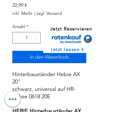
Preis
22,99 €
inkl. MwSt.
|
zzgl. Versand
Anzahl
*
Jetzt Reservieren
jetzt leasen
In den Warenkorb
Hinterbauständer Hebie AX
20"
schwarz, universal auf HR-
Achse 0618 20E
HEBIE Hinterbauständer AX
• Universalständer für Achse
• gute
Gewichts-/Stabilitätsrelation