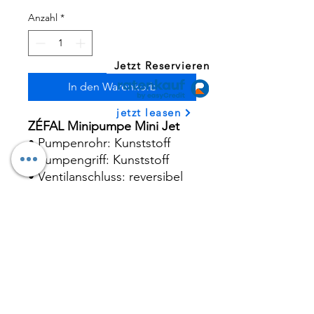
Anzahl
*
Jetzt Reservieren
In den Warenkorb
jetzt leasen
ZÉFAL Minipumpe Mini Jet
• Pumpenrohr: Kunststoff
• Pumpengriff: Kunststoff
• Ventilanschluss: reversibel
Presta / Schrader
• Fixierung: Clip
• Druck: 7 bar/ 100 psi
• Gewicht: ca. 66g
SHOP