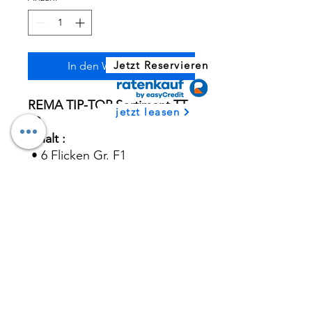
Jetzt Reservieren
In den Warenkorb
REMA TIP-TOP Sortiment TT
jetzt leasen
02
Inhalt :
• 6 Flicken Gr. F1
• 1 Flicken Gr. F2
• 1 Vulkanisier-Flüssigkeit 5g
• 1 Sandpapier
SHOP
01778643059