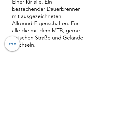
Einer für alle.
Ein
bestechender Dauerbrenner
mit ausgezeichneten
Allround-Eigenschaften. Für
alle die mit dem MTB, gerne
zwischen Straße und Gelände
wechseln.
• Das markante Offroad Profil
mit kompakten Mittelsteg
sorgt für angenehmes,
vibrationsarmes
Abrollverhalten und
besonders lange Haltbarkeit.
• K
antige Außenstollen
vermitteln dem Fahrer
Sicherheit und optimalen Halt
im Gelände.