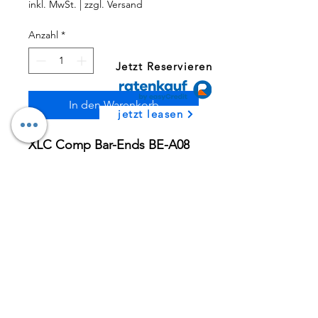
inkl. MwSt.
|
zzgl. Versand
Anzahl
*
Jetzt Reservieren
In den Warenkorb
jetzt leasen
XLC Comp Bar-Ends
BE-A08
• Material: Alu/Kraton
• ergonomische Form
• Gewicht: ca. 142g
SHOP
01778643059