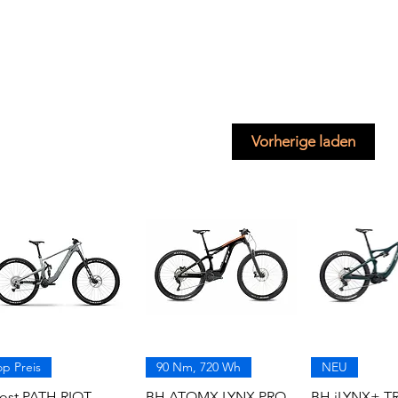
Vorherige laden
op Preis
90 Nm, 720 Wh
NEU
ost PATH RIOT
BH ATOMX LYNX PRO
BH iLYNX+ TR