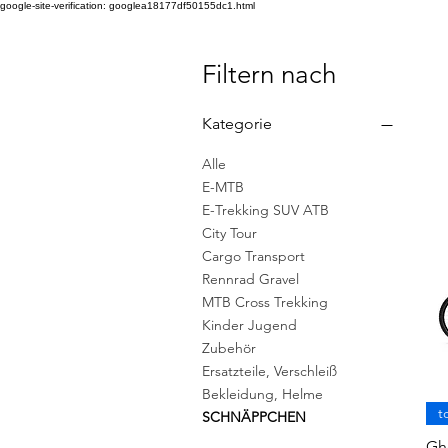
google-site-verification: googlea18177df50155dc1.html
Filtern nach
Kategorie
Alle
E-MTB
E-Trekking SUV ATB
City Tour
Cargo Transport
Rennrad Gravel
MTB Cross Trekking
Kinder Jugend
Zubehör
Ersatzteile, Verschleiß
Bekleidung, Helme
t
SCHNÄPPCHEN
Gh