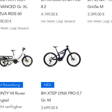
VANCED Gr. XL
8.2
Größe M
ZUA RIDE 60
Preis
Preis
4.199,00 €
3.399,00 €
is
98,00 €
inkl. MwSt.
|
zzgl. Versand
inkl. MwSt.
|
zzgl. 
. MwSt.
|
zzgl. Versand
uf Bestellung
NEU
NTY V4 Rover
BH XTEP LYNX PRO 0.7
gtail
Gr: M
cht verfügbar
Preis
3.699,00 €