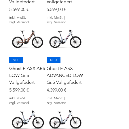
Vollgefedert
Vollgefedert
Preis
Preis
5.599,00 €
5.599,00 €
inkl. MwSt.
|
inkl. MwSt.
|
zzgl. Versand
zzgl. Versand
NEU
NEU
Ghost E-ASX ABS
Ghost E-ASX
LOW Gr.S
ADVANCED LOW
Vollgefedert
Gr.S Vollgefedert
Preis
Preis
5.599,00 €
4.399,00 €
inkl. MwSt.
|
inkl. MwSt.
|
zzgl. Versand
zzgl. Versand