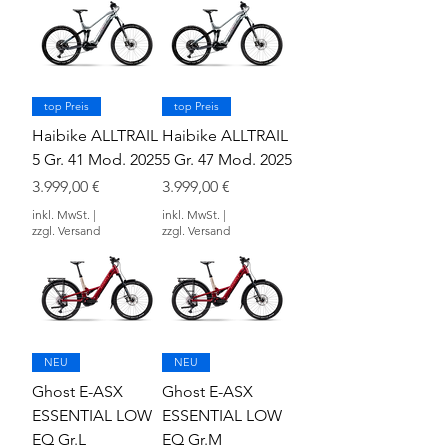
top Preis
top Preis
Haibike ALLTRAIL
Haibike ALLTRAIL
5 Gr. 41 Mod. 2025
5 Gr. 47 Mod. 2025
Preis
Preis
3.999,00 €
3.999,00 €
inkl. MwSt.
|
inkl. MwSt.
|
zzgl. Versand
zzgl. Versand
NEU
NEU
Ghost E-ASX
Ghost E-ASX
ESSENTIAL LOW
ESSENTIAL LOW
EQ Gr.L
EQ Gr.M