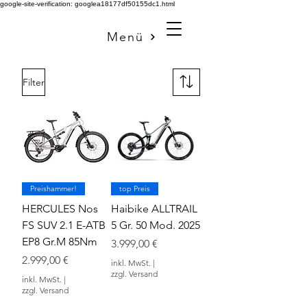
google-site-verification: googlea18177df50155dc1.html
Menü
Filter
Preishammer!
top Preis
HERCULES Nos
Haibike ALLTRAIL
FS SUV 2.1 E-ATB
5 Gr. 50 Mod. 2025
EP8 Gr.M 85Nm
Preis
3.999,00 €
Preis
2.999,00 €
inkl. MwSt.
|
zzgl. Versand
inkl. MwSt.
|
zzgl. Versand