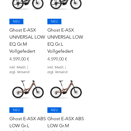
NEU
NEU
Ghost E-ASX
Ghost E-ASX
UNIVERSAL LOW
UNIVERSAL LOW
EQ Gr.M
EQ Gr.L
Vollgefedert
Vollgefedert
Preis
Preis
4.599,00 €
4.599,00 €
inkl. MwSt.
|
inkl. MwSt.
|
zzgl. Versand
zzgl. Versand
NEU
NEU
Ghost E-ASX ABS
Ghost E-ASX ABS
LOW Gr.L
LOW Gr.M